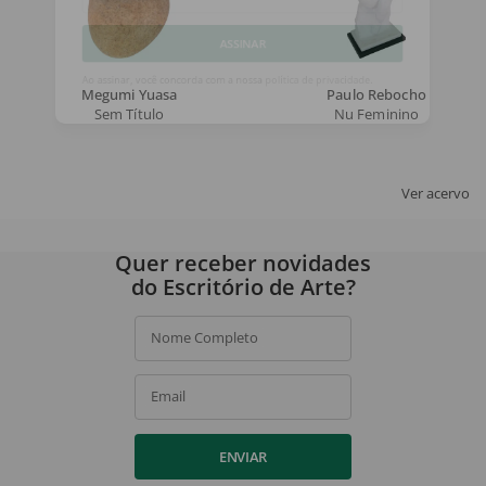
Email
ASSINAR
Megumi Yuasa
Paulo Rebocho
Sem Título
Nu Feminino
Ao assinar, você concorda com a nossa
política de privacidade
.
Ver acervo
Quer receber novidades
do Escritório de Arte?
Nome Completo
Email
ENVIAR