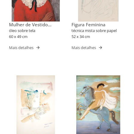
Mulher de Vestido
Figura Feminina
Vermelho
óleo sobre tela
técnica mista sobre papel
60 x 49 cm
52 x 34 cm
Mais detalhes
Mais detalhes