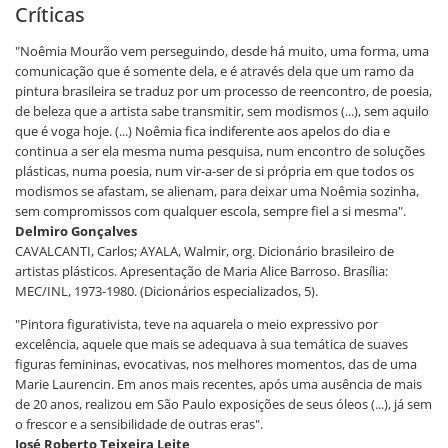
Críticas
"Noêmia Mourão vem perseguindo, desde há muito, uma forma, uma
comunicação que é somente dela, e é através dela que um ramo da
pintura brasileira se traduz por um processo de reencontro, de poesia,
de beleza que a artista sabe transmitir, sem modismos (...), sem aquilo
que é voga hoje. (...) Noêmia fica indiferente aos apelos do dia e
continua a ser ela mesma numa pesquisa, num encontro de soluções
plásticas, numa poesia, num vir-a-ser de si própria em que todos os
modismos se afastam, se alienam, para deixar uma Noêmia sozinha,
sem compromissos com qualquer escola, sempre fiel a si mesma".
Delmiro Gonçalves
CAVALCANTI, Carlos; AYALA, Walmir, org. Dicionário brasileiro de
artistas plásticos. Apresentação de Maria Alice Barroso. Brasília:
MEC/INL, 1973-1980. (Dicionários especializados, 5).
"Pintora figurativista, teve na aquarela o meio expressivo por
excelência, aquele que mais se adequava à sua temática de suaves
figuras femininas, evocativas, nos melhores momentos, das de uma
Marie Laurencin. Em anos mais recentes, após uma ausência de mais
de 20 anos, realizou em São Paulo exposições de seus óleos (...), já sem
o frescor e a sensibilidade de outras eras".
José Roberto Teixeira Leite