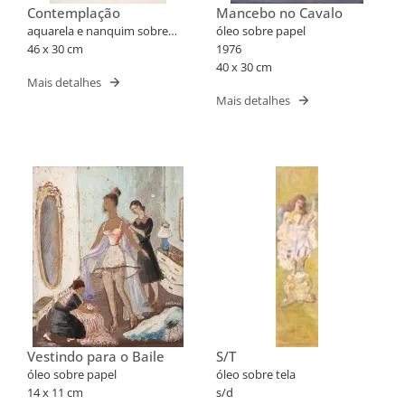
Contemplação
Mancebo no Cavalo
aquarela e nanquim sobre
óleo sobre papel
papel
46 x 30 cm
1976
40 x 30 cm
Mais detalhes
Mais detalhes
Vestindo para o Baile
S/T
óleo sobre papel
óleo sobre tela
14 x 11 cm
s/d