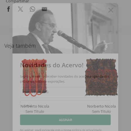
Compartilhar
Veja também
Novidades do Acervo!
Seja o primeiro a receber novidades do acervo e agenda dos
próximos leilões e exposições.
Nome Completo
Norberto Nicola
Norberto Nicola
Email
Sem Título
Sem Título
ASSINAR