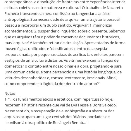
contemporânea: a dissolução de fronteiras entre experiências interior
e rituais coletivos, entre natureza e cultura.1 O trabalho de Nazareth
Pacheco transcende a mera confissão ao tangenciar a análise
antropológica. Sua necessidade de arquivar uma trajetória pessoal
passou a incorporar um duplo sentido. Arquivar: 1. memorizar
acontecimentos; 2. suspender o inquérito sobre o presente. Sabemos
que os arquivos têm o poder de conservar documentos históricos,
mas 'arquivar' é também retirar de circulação. Apresentados de forma
museológica, unificados e 'classificados' dentro da assepsia
proporcionada por pequenas caixas de acrílico, tais enfeites parecem
vestígios de uma cultura distante. As vitrines exercem a função de
domesticar o contato entre nosso olhar e a obra, projetando-a para
uma comunidade que teria pertencido a uma história longínqua, de
latitudes desconhecidas e, conseqüentemente, irracionais. Afinal,
como compreender a lógica da dor dentro do adorno?"
Notas
1. "... os fundamentos éticos e estéticos, com repercussão hoje,
recorrem à história recente que vai de Eva Hesse a Doris Salcedo.
Nesse sentido, a recuperação da autobiografia e a abertura dos
arquivos ocupam um lugar central: dos 'diários' bordados de
Leonilson à obra política de Rosângela Rennó... '.