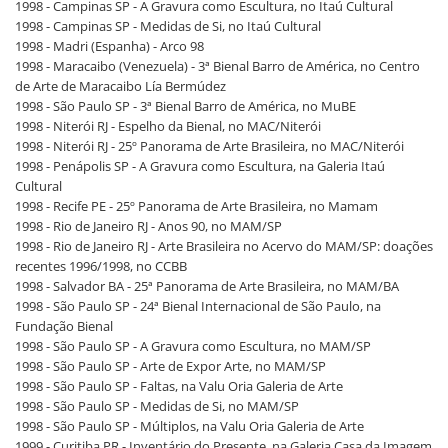
1998 - Campinas SP - A Gravura como Escultura, no Itaú Cultural
1998 - Campinas SP - Medidas de Si, no Itaú Cultural
1998 - Madri (Espanha) - Arco 98
1998 - Maracaibo (Venezuela) - 3ª Bienal Barro de América, no Centro
de Arte de Maracaibo Lía Bermúdez
1998 - São Paulo SP - 3ª Bienal Barro de América, no MuBE
1998 - Niterói RJ - Espelho da Bienal, no MAC/Niterói
1998 - Niterói RJ - 25º Panorama de Arte Brasileira, no MAC/Niterói
1998 - Penápolis SP - A Gravura como Escultura, na Galeria Itaú
Cultural
1998 - Recife PE - 25º Panorama de Arte Brasileira, no Mamam
1998 - Rio de Janeiro RJ - Anos 90, no MAM/SP
1998 - Rio de Janeiro RJ - Arte Brasileira no Acervo do MAM/SP: doações
recentes 1996/1998, no CCBB
1998 - Salvador BA - 25ª Panorama de Arte Brasileira, no MAM/BA
1998 - São Paulo SP - 24ª Bienal Internacional de São Paulo, na
Fundação Bienal
1998 - São Paulo SP - A Gravura como Escultura, no MAM/SP
1998 - São Paulo SP - Arte de Expor Arte, no MAM/SP
1998 - São Paulo SP - Faltas, na Valu Oria Galeria de Arte
1998 - São Paulo SP - Medidas de Si, no MAM/SP
1998 - São Paulo SP - Múltiplos, na Valu Oria Galeria de Arte
1999 - Curitiba PR - Inventário do Presente, na Galeria Casa da Imagem