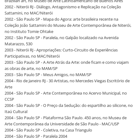
brazilian art, no Museo de Arte Latinoamericano de Buenos Aires
2002 - Niterói RJ - Diálogo, Antagonismo e Replicação na Coleção
Sattamini, no MAC/Niterói
2002 - São Paulo SP - Mapa do Agora: arte brasileira recente na
Coleção João Sattamini do Museu de Arte Contemporânea de Niterói,
no Instituto Tomie Ohtake
2002 - São Paulo SP - Paralela, no Galpão localizado na Avenida
Matarazzo, 530
2003 - Niterói RJ - Apropriações: Curto-Circuito de Experiências
Participativas, no MAC/Niterói
2003 - São Paulo SP - A Arte Atrás da Arte: onde ficam e como viajam
as obras de arte, no MAM/SP
2003 - São Paulo SP - Meus Amigos, no MAM/SP
2004 - Rio de Janeiro RJ - 30 Artistas, no Mercedes Viegas Escritório de
Arte
2004 - São Paulo SP - Arte Contemporânea no Acervo Municipal, no
CCSP
2004 - São Paulo SP - O Preço da Sedução: do espartilho ao silicone, no
Itaú Cultural
2004 - São Paulo SP - Plataforma São Paulo. 450 anos, no Museu de
Arte Contemporânea da Universidade de São Paulo - MAC/USP
2004 - São Paulo SP - Coletiva, na Casa Triangulo
2004 - São Paulo SP - Paralela 2004