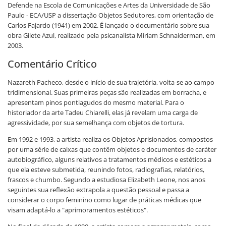
Defende na Escola de Comunicações e Artes da Universidade de São
Paulo - ECA/USP a dissertação Objetos Sedutores, com orientação de
Carlos Fajardo (1941) em 2002. É lançado o documentário sobre sua
obra Gilete Azul, realizado pela psicanalista Miriam Schnaiderman, em
2003.
Comentário Crítico
Nazareth Pacheco, desde o início de sua trajetória, volta-se ao campo
tridimensional. Suas primeiras peças são realizadas em borracha, e
apresentam pinos pontiagudos do mesmo material. Para o
historiador da arte Tadeu Chiarelli, elas já revelam uma carga de
agressividade, por sua semelhança com objetos de tortura.
Em 1992 e 1993, a artista realiza os Objetos Aprisionados, compostos
por uma série de caixas que contêm objetos e documentos de caráter
autobiográfico, alguns relativos a tratamentos médicos e estéticos a
que ela esteve submetida, reunindo fotos, radiografias, relatórios,
frascos e chumbo. Segundo a estudiosa Elizabeth Leone, nos anos
seguintes sua reflexão extrapola a questão pessoal e passa a
considerar o corpo feminino como lugar de práticas médicas que
visam adaptá-lo a "aprimoramentos estéticos".