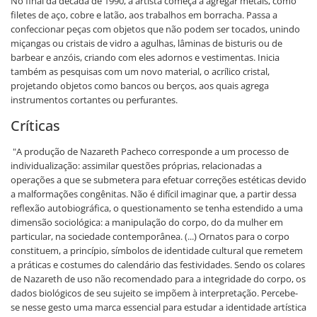
No final da década de 1990, a artista começa a agregar metais, como
filetes de aço, cobre e latão, aos trabalhos em borracha. Passa a
confeccionar peças com objetos que não podem ser tocados, unindo
miçangas ou cristais de vidro a agulhas, lâminas de bisturis ou de
barbear e anzóis, criando com eles adornos e vestimentas. Inicia
também as pesquisas com um novo material, o acrílico cristal,
projetando objetos como bancos ou berços, aos quais agrega
instrumentos cortantes ou perfurantes.
Críticas
"A produção de Nazareth Pacheco corresponde a um processo de
individualização: assimilar questões próprias, relacionadas a
operações a que se submetera para efetuar correções estéticas devido
a malformações congênitas. Não é difícil imaginar que, a partir dessa
reflexão autobiográfica, o questionamento se tenha estendido a uma
dimensão sociológica: a manipulação do corpo, do da mulher em
particular, na sociedade contemporânea. (...) Ornatos para o corpo
constituem, a princípio, símbolos de identidade cultural que remetem
a práticas e costumes do calendário das festividades. Sendo os colares
de Nazareth de uso não recomendado para a integridade do corpo, os
dados biológicos de seu sujeito se impõem à interpretação. Percebe-
se nesse gesto uma marca essencial para estudar a identidade artística