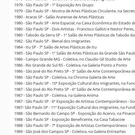
1979 - São Paulo SP - 1ª Exposição Ars Grupo
1979 - São Paulo SP - Mostra de Artes Plásticas Circulante, na Secre
1980 - Araras SP - Salão Ararense de Artes Plásticas
1980 - São Paulo SP - Arte Espacial, na Caixa Econômica do Estado 
1980 - São Paulo SP - Dois Artistas - Francisco Galloti e Nestor Peres,
1980 - Taboão da Serra SP - 1º Salão de Artes Plásticas de Taboão da
1982 - São Paulo SP - Bienal dos Imigrantes
1984 - Itu SP - 7º Salão de Artes Plásticas de Itu
1985 - São Paulo SP - 1º Salão de Artes Plásticas da Grande São Paul
1986 - Campo Grande MG - Coletiva, no Claudio Gil Studio de Arte
1986 - Rio Grande do Sul RS - Coletiva, na Galeria Ponto a Ponto
1986 - São José do Rio Preto SP - 5º Salão de Arte Contemporânea d
1986 - São Paulo SP - Coletiva, na Chroma Galeria de Arte
1986 - São Paulo SP - 10ª Exposição Cultural dos Imigrantes, na Fu
1987 - São José do Rio Preto SP - 6ª Salão de Arte Contemporânea d
1987 - São Paulo SP - Coletiva, na Galeria Anima
1987 - São Paulo SP - 6ª Exposição de Artistas Contemporâneos - So
1987- São Paulo SP - 11ª Exposição Cultural dos Imigrantes, na Fun
1988 - São Bernardo do Campo SP - Exposição do Acervo, na Pinac
1988 - São Paulo SP - Exposição Beneficente, na Casa Tabacow
1988 - São Paulo SP - 7ª Exposição de Artistas Contemporâneos - So
1989 - São José dos Campos SP - Coletiva, na Galeria Entreartes