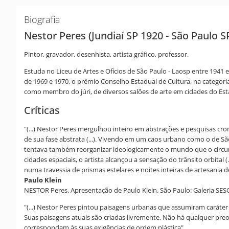
Biografia
Nestor Peres (Jundiaí SP 1920 - São Paulo S
Pintor, gravador, desenhista, artista gráfico, professor.
Estuda no Liceu de Artes e Ofícios de São Paulo - Laosp entre 1941
de 1969 e 1970, o prêmio Conselho Estadual de Cultura, na categoria 
como membro do júri, de diversos salões de arte em cidades do Estad
Críticas
"(...) Nestor Peres mergulhou inteiro em abstrações e pesquisas cr
de sua fase abstrata (...). Vivendo em um caos urbano como o de São
tentava também reorganizar ideologicamente o mundo que o circunda
cidades espaciais, o artista alcançou a sensação do trânsito orbita
numa travessia de prismas estelares e noites inteiras de artesania d
Paulo Klein
NESTOR Peres. Apresentação de Paulo Klein. São Paulo: Galeria SES
"(...) Nestor Peres pintou paisagens urbanas que assumiram caráter
Suas paisagens atuais são criadas livremente. Não há qualquer preo
correspondam às suas exigências de ordem plástica".