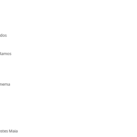
idos
 Ramos
panema
restes Maia