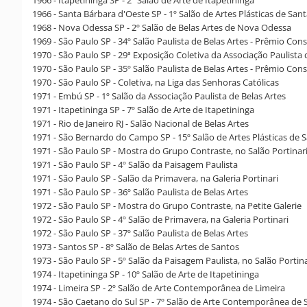
1966 - Itapetininga SP - 2º Salão de Arte de Itapetininga
1966 - Santa Bárbara d'Oeste SP - 1º Salão de Artes Plásticas de San
1968 - Nova Odessa SP - 2º Salão de Belas Artes de Nova Odessa
1969 - São Paulo SP - 34º Salão Paulista de Belas Artes - Prêmio Con
1970 - São Paulo SP - 29ª Exposição Coletiva da Associação Paulista 
1970 - São Paulo SP - 35º Salão Paulista de Belas Artes - Prêmio Con
1970 - São Paulo SP - Coletiva, na Liga das Senhoras Católicas
1971 - Embú SP - 1º Salão da Associação Paulista de Belas Artes
1971 - Itapetininga SP - 7º Salão de Arte de Itapetininga
1971 - Rio de Janeiro RJ - Salão Nacional de Belas Artes
1971 - São Bernardo do Campo SP - 15º Salão de Artes Plásticas d
1971 - São Paulo SP - Mostra do Grupo Contraste, no Salão Portinar
1971 - São Paulo SP - 4º Salão da Paisagem Paulista
1971 - São Paulo SP - Salão da Primavera, na Galeria Portinari
1971 - São Paulo SP - 36º Salão Paulista de Belas Artes
1972 - São Paulo SP - Mostra do Grupo Contraste, na Petite Galerie
1972 - São Paulo SP - 4º Salão de Primavera, na Galeria Portinari
1972 - São Paulo SP - 37º Salão Paulista de Belas Artes
1973 - Santos SP - 8º Salão de Belas Artes de Santos
1973 - São Paulo SP - 5º Salão da Paisagem Paulista, no Salão Portina
1974 - Itapetininga SP - 10º Salão de Arte de Itapetininga
1974 - Limeira SP - 2º Salão de Arte Contemporânea de Limeira
1974 - São Caetano do Sul SP - 7º Salão de Arte Contemporânea de 