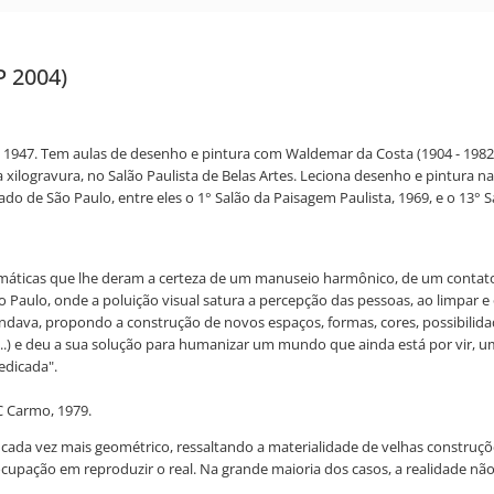
P 2004)
 e 1947. Tem aulas de desenho e pintura com Waldemar da Costa (1904 - 1982)
xilogravura, no Salão Paulista de Belas Artes. Leciona desenho e pintura na 
o de São Paulo, entre eles o 1° Salão da Paisagem Paulista, 1969, e o 13° Sa
omáticas que lhe deram a certeza de um manuseio harmônico, de um contato a
 Paulo, onde a poluição visual satura a percepção das pessoas, ao limpar e 
va, propondo a construção de novos espaços, formas, cores, possibilidades.
l (...) e deu a sua solução para humanizar um mundo que ainda está por vir, 
edicada".
C Carmo, 1979.
 cada vez mais geométrico, ressaltando a materialidade de velhas construçõe
cupação em reproduzir o real. Na grande maioria dos casos, a realidade não 