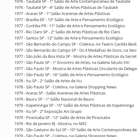
1976 - Taubaté SP - 1º Salão de Arte Contemporânea de Taubaté
1976 - Taubaté SP - 4º Salão de Artes Plásticas de Taubaté
1977 - Araras SP - 1º Salão Ararense de Artes Plásticas
1977 - Brasília DF - 13º Salão de Arte e Pensamento Ecológico
1977 - Curitiba PR - 11º Salão de Arte e Pensamento Ecológico
1977 - Rio Claro SP - 2º Salão de Artes Plásticas de Rio Claro
1977 - Santos SP - 12º Salão de Arte e Pensamento Ecológico
1977 - São Bernardo do Campo SP - Coletiva, no Teatro Cacilda Beck
1977 - São Bernardo do Campo SP - Os 4 Medalhas de Ouro, na Secre
1977 - São João da Boa Vista SP - Mostra de Artes Plásticas da Secre
1977 - São Paulo SP - 1º Encontro de Artes, na Galeria Século XXI
1977 - São Paulo SP - Mostra de Artes Plásticas Circulante da Delega
1977 - São Paulo SP - 16º Salão de Arte e Pensamento Ecológico
1978 - Itu SP - 2º Salão de Artes de Itu
1978 - São Paulo SP - Coletiva, na Galeria Shopping News
1979 - Araras SP - Salão Ararense de Artes Plásticas
1979 - Bauru SP - 1º Salão Nacional de Bauru
1979 - Itapetininga SP - 15º Salão de Artes Plásticas de Itapetininga
1979 - Itu SP - 2ª Exposição Ars Grupo
1979 - Piracicaba SP - 12º Salão de Artes de Piracicaba
1979 - Rio de Janeiro RJ - Mostra, no MEC
1979 - São Caetano do Sul SP - 10º Salão de Arte Contemporânea de
1979 - São Paulo SP - Coletiva, na Galeria Shopping News