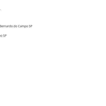
7.
o Bernardo do Campo SP
po SP