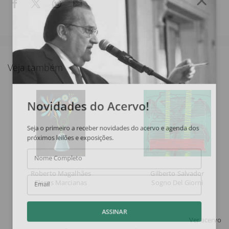
Veja também
Novidades do Acervo!
Seja o primeiro a receber novidades do acervo e agenda dos
próximos leilões e exposições.
Nome Completo
Roberto Magalhães
Gilberto Salvador
Flores Marcianas
Sogno Del Giorni
Email
ASSINAR
Ver acervo