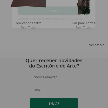
Email
ASSINAR
Amilcar de Castro
Caciporé Torres
Ao assinar, você concorda com a nossa
política de privacidade
.
Sem Titulo
Sem Título
Ver acervo
Quer receber novidades
do Escritório de Arte?
Nome Completo
Email
ENVIAR