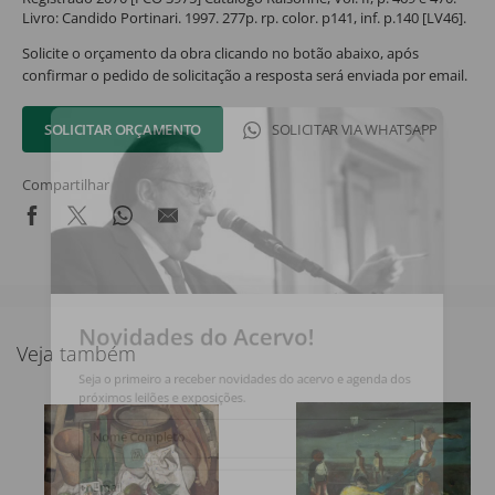
Livro: Candido Portinari. 1997. 277p. rp. color. p141, inf. p.140 [LV46].
Solicite o orçamento da obra clicando no botão abaixo, após
confirmar o pedido de solicitação a resposta será enviada por email.
SOLICITAR ORÇAMENTO
SOLICITAR VIA WHATSAPP
Compartilhar
Novidades do Acervo!
Veja também
Seja o primeiro a receber novidades do acervo e agenda dos
próximos leilões e exposições.
Nome Completo