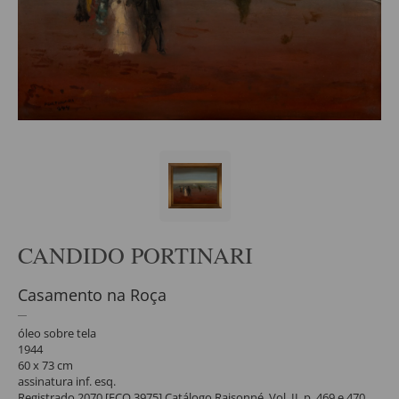
CANDIDO PORTINARI
Casamento na Roça
óleo sobre tela
1944
60 x 73 cm
assinatura inf. esq.
Registrado 2070 [FCO 3975] Catálogo Raisonné, Vol. II, p. 469 e 470.