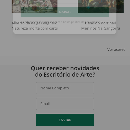
Email
ASSINAR
Alberto da Veiga Guignard
Candido Portinari
Natureza morta com cartas
Meninos Na Gangorra
Ao assinar, você concorda com a nossa
política de privacidade
.
Ver acervo
Quer receber novidades
do Escritório de Arte?
Nome Completo
Email
ENVIAR