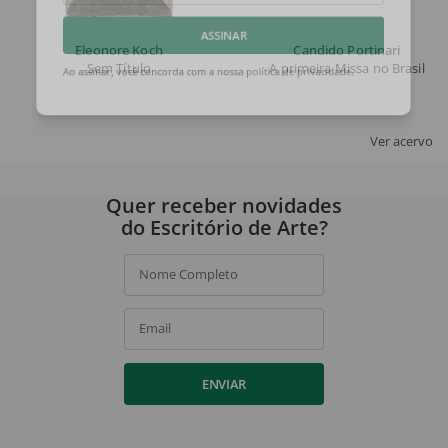
Eleonore Koch
Candido Portinari
ASSINAR
Sem Título
A primeira Missa no Brasil
Ao assinar, você concorda com a nossa
política de privacidade
.
Ver acervo
Quer receber novidades
do Escritório de Arte?
Nome Completo
Email
ENVIAR