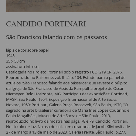
CANDIDO PORTINARI
São Francisco falando com os pássaros
lápis de cor sobre papel
1945
35 x 58 cm
assinatura inf. esq.
Catalogada no Projeto Portinari sob o registro FCO: 219 CR: 2376.
Reproduzido no Raisonné, vol. III, à p. 104. Estudo para o painel de
azulejos "São Francisco falando aos pássaros" que reveste o púlpito
da Igreja de São Francisco de Assis da Pampulha,projeto de Oscar
Niemeyer, Belo Horizonte, MG. Participou das exposições: Portinari,
MASP, São Paulo, 1954; Exposição Internacional de Arte Sacra,
Novara, 1959; Portinari, Galeria Praça Roosevelt, São Paulo, 1970; "O
sagrado na arte brasileira" curadoria de Maria Inês Lopes Coutinho e
Fabio Magalhães, Museu de Arte Sacra de São Paulo, 2019,
reproduzido no livro da mostra nas págs. 78 e 79; Candido Portinari.
No círculo de luz. Na asa do sol, com curadoria de Jacob Klintowitz de
27 de março a 13 de maio de 2023, Galeria Frente, São Paulo. p.277.