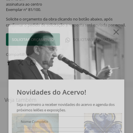
assinatura ao centro
Exemplar nº 81/100.
Solicite o orçamento da obra clicando no botão abaixo, após
confirmar o pedido de solicitação a resposta será enviada por email.
SOLICITAR ORÇAMENTO
SOLICITAR VIA WHATSAPP
Compartilhar
Novidades do Acervo!
Veja também
Seja o primeiro a receber novidades do acervo e agenda dos
próximos leilões e exposições.
Nome Completo