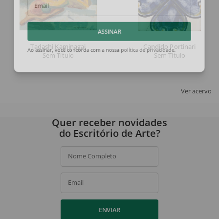
Email
ASSINAR
Tadashi Kaminagai
Candido Portinari
Sem Título
Sem Título
Ao assinar, você concorda com a nossa
política de privacidade
.
Ver acervo
Quer receber novidades
do Escritório de Arte?
Nome Completo
Email
ENVIAR