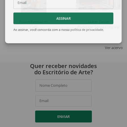
Email
ASSINAR
Fulvio Pennacchi
Mario Zanini
Café
Porto em Santa Catarina
Ao assinar, você concorda com a nossa
política de privacidade
.
Ver acervo
Quer receber novidades
do Escritório de Arte?
Nome Completo
Email
ENVIAR