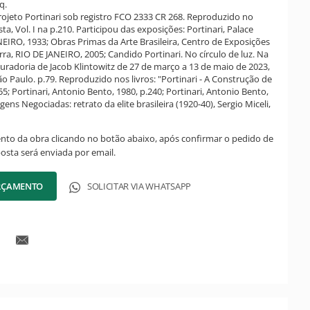
q.
ojeto Portinari sob registro FCO 2333 CR 268. Reproduzido no
ta, Vol. I na p.210. Participou das exposições: Portinari, Palace
NEIRO, 1933; Obras Primas da Arte Brasileira, Centro de Exposições
ra, RIO DE JANEIRO, 2005; Candido Portinari. No círculo de luz. Na
curadoria de Jacob Klintowitz de 27 de março a 13 de maio de 2023,
ão Paulo. p.79. Reproduzido nos livros: "Portinari - A Construção de
5; Portinari, Antonio Bento, 1980, p.240; Portinari, Antonio Bento,
gens Negociadas: retrato da elite brasileira (1920-40), Sergio Miceli,
ento da obra clicando no botão abaixo, após confirmar o pedido de
posta será enviada por email.
ORÇAMENTO
SOLICITAR VIA WHATSAPP