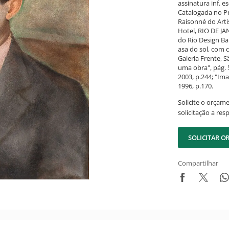
assinatura inf. es
Catalogada no Pr
Raisonné do Artis
Hotel, RIO DE JA
do Rio Design Bar
asa do sol, com 
Galeria Frente, S
uma obra", pág. 5
2003, p.244; "Ima
1996, p.170.
Solicite o orçam
solicitação a res
SOLICITAR 
Compartilhar