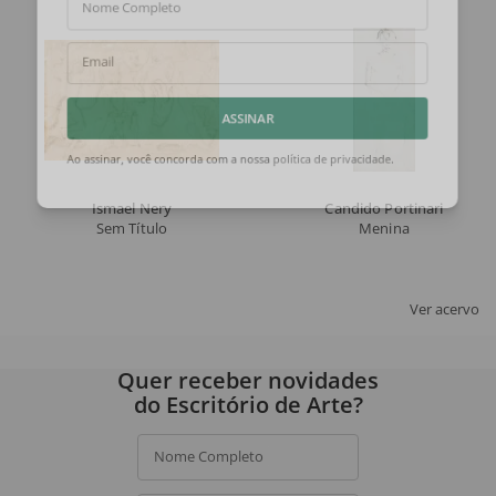
Nome Completo
Email
ASSINAR
Ao assinar, você concorda com a nossa
política de privacidade
.
Ismael Nery
Candido Portinari
Sem Título
Menina
Ver acervo
Quer receber novidades
do Escritório de Arte?
Nome Completo