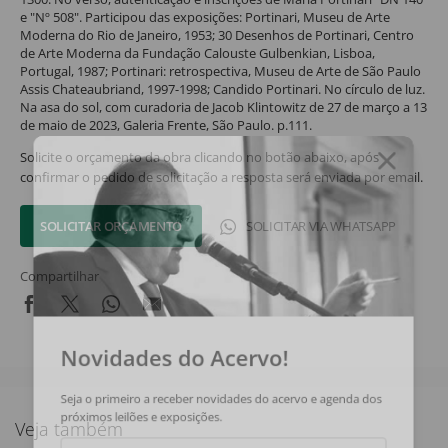
e "Nº 508". Participou das exposições: Portinari, Museu de Arte
Moderna do Rio de Janeiro, 1953; 30 Desenhos de Portinari, Centro
de Arte Moderna da Fundação Calouste Gulbenkian, Lisboa,
Portugal, 1987; Portinari: retrospectiva, Museu de Arte de São Paulo
Assis Chateaubriand, 1997-1998; Candido Portinari. No círculo de luz.
Na asa do sol, com curadoria de Jacob Klintowitz de 27 de março a 13
de maio de 2023, Galeria Frente, São Paulo. p.111.
Solicite o orçamento da obra clicando no botão abaixo, após
confirmar o pedido de solicitação a resposta será enviada por email.
SOLICITAR ORÇAMENTO
SOLICITAR VIA WHATSAPP
Compartilhar
Novidades do Acervo!
Seja o primeiro a receber novidades do acervo e agenda dos
próximos leilões e exposições.
Veja também