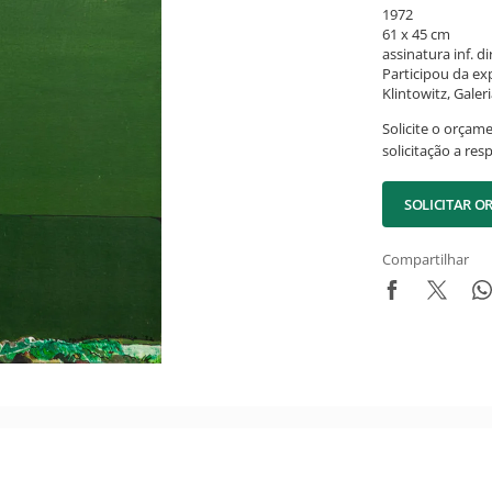
1972
61 x 45 cm
assinatura inf. dir
Participou da ex
Klintowitz, Galeri
Solicite o orçam
solicitação a res
SOLICITAR 
Compartilhar