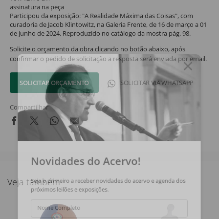
assinatura na peça
Participou da exposição: "A Realidade Máxima das Coisas", com
curadoria de Jacob Klintowitz, na Galeria Frente, de 16 de março a 01
de junho de 2024. Reproduzido no catálogo da mostra pág. 98.
Solicite o orçamento da obra clicando no botão abaixo, após
confirmar o pedido de solicitação a resposta será enviada por email.
SOLICITAR ORÇAMENTO
SOLICITAR VIA WHATSAPP
Compartilhar
Novidades do Acervo!
Veja também
Seja o primeiro a receber novidades do acervo e agenda dos
próximos leilões e exposições.
Nome Completo