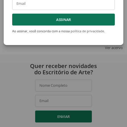
Email
ASSINAR
Genaro de Carvalho
Genaro de Carvalho
Sem Título
Pássaro
Ao assinar, você concorda com a nossa
política de privacidade
.
Ver acervo
Quer receber novidades
do Escritório de Arte?
Nome Completo
Email
ENVIAR