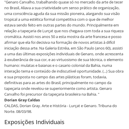
"Genaro Carvalho, trabalhando quase só no mercado da arte de tecer
no Brasil, Aliava a sua criatividade um senso prático de organização,
uma consciência aguda da sua missão pioneira, alargando sua visão
tropical a uma estética formal competitiva com o que de melhor
estava sendo feito em outras partes do mundo. Principalmente em
relação a tapeçaria de Lurçat que nos chegava com toda a sua riqueza
cromática. Assisti nos anos 50 a esta mostra da arte francesa e posso
afirmar que ela foi decisiva na formação de novos artistas à difícil
iniciação dessa arte. Na Galeria Estréia, em São Paulo (anos 60), assisti
a uma das últimas exposições individuais de Genaro, onde acrescenta
à exuberância de sua cor, e ao virtuosismo de sua técnica, o elemento
humano: mulatas e baianas e o casario colonial da Bahia, numa
interação tema e conteúdo de indiscutível oportunidade. (...) Sua obra
e sua proposta no campo das artes plásticas foram, todavia,
definitivas para as artes do Brasil, principalmente no campo da
tapeçaria onde revelou-se superiormente como artista. Genaro
Carvalho foi precursor da tapeçaria brasileira na Bahia. "
Dorian Gray Caldas
CALDAS, Dorian Gray. Arte e História - Lurçat e Genaro. Tribuna do
Norte. 08/03/98.
Exposições Individuais