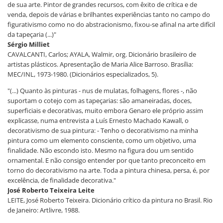
de sua arte. Pintor de grandes recursos, com êxito de crítica e de
venda, depois de várias e brilhantes experiências tanto no campo do
figurativismo como no do abstracionismo, fixou-se afinal na arte difícil
da tapeçaria (...)"
Sérgio Milliet
CAVALCANTI, Carlos; AYALA, Walmir, org. Dicionário brasileiro de
artistas plásticos. Apresentação de Maria Alice Barroso. Brasília:
MEC/INL, 1973-1980. (Dicionários especializados, 5).
"(...) Quanto às pinturas - nus de mulatas, folhagens, flores -, não
suportam o cotejo com as tapeçarias: são amaneiradas, doces,
superficiais e decorativas, muito embora Genaro ele próprio assim
explicasse, numa entrevista a Luís Ernesto Machado Kawall, o
decorativismo de sua pintura: - Tenho o decorativismo na minha
pintura como um elemento consciente, como um objetivo, uma
finalidade. Não escondo isto. Mesmo na figura dou um sentido
ornamental. E não consigo entender por que tanto preconceito em
torno do decorativismo na arte. Toda a pintura chinesa, persa, é, por
excelência, de finalidade decorativa."
José Roberto Teixeira Leite
LEITE, José Roberto Teixeira. Dicionário crítico da pintura no Brasil. Rio
de Janeiro: Artlivre, 1988.