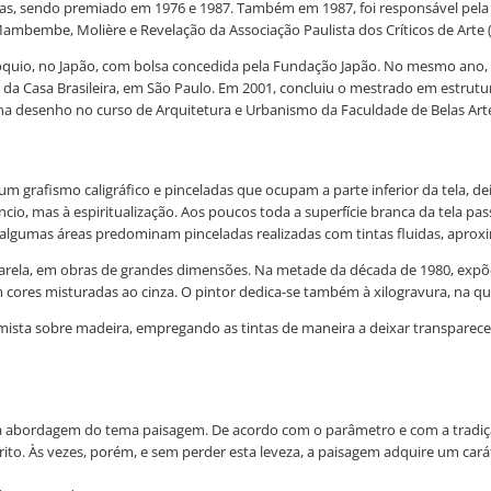
ticas, sendo premiado em 1976 e 1987. Também em 1987, foi responsável pela
ambembe, Molière e Revelação da Associação Paulista dos Críticos de Arte 
quio, no Japão, com bolsa concedida pela Fundação Japão. No mesmo ano, re
a Casa Brasileira, em São Paulo. Em 2001, concluiu o mestrado em estrutu
a desenho no curso de Arquitetura e Urbanismo da Faculdade de Belas Arte
 um grafismo caligráfico e pinceladas que ocupam a parte inferior da tela, 
êncio, mas à espiritualização. Aos poucos toda a superfície branca da tela p
algumas áreas predominam pinceladas realizadas com tintas fluidas, aprox
uarela, em obras de grandes dimensões. Na metade da década de 1980, expõ
ores misturadas ao cinza. O pintor dedica-se também à xilogravura, na qu
 mista sobre madeira, empregando as tintas de maneira a deixar transparece
a abordagem do tema paisagem. De acordo com o parâmetro e com a tradição
rito. Às vezes, porém, e sem perder esta leveza, a paisagem adquire um cará