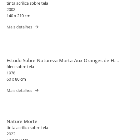
tinta acrílica sobre tela
2002
140 x 210 cm
Mais detalhes
Estudo Sobre Natureza Morta Aux Oranges de H.
Matisse
óleo sobre tela
1978
60 x 80 cm
Mais detalhes
Nature Morte
tinta acrílica sobre tela
2022