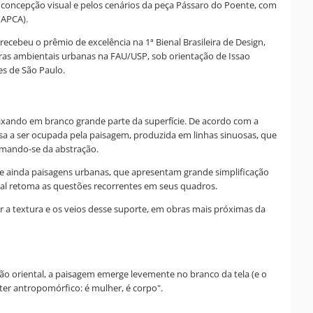
 concepção visual e pelos cenários da peça Pássaro do Poente, com
(APCA).
cebeu o prêmio de excelência na 1ª Bienal Brasileira de Design,
ras ambientais urbanas na FAU/USP, sob orientação de Issao
s de São Paulo.
deixando em branco grande parte da superfície. De acordo com a
assa a ser ocupada pela paisagem, produzida em linhas sinuosas, que
imando-se da abstração.
e ainda paisagens urbanas, que apresentam grande simplificação
al retoma as questões recorrentes em seus quadros.
r a textura e os veios desse suporte, em obras mais próximas da
 oriental, a paisagem emerge levemente no branco da tela (e o
ter antropomórfico: é mulher, é corpo".