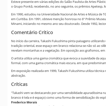
Esteve presente em várias edições do Salão Paulista de Artes Plás
o Grupo Ponkã, recebendo, no ano seguinte, os prêmios Apetesp, M
Em 1990, estudou na Universidade Nacional de Artes e Música de Tó
em Curitiba. Em 1991, obteve menção honrosa no 6º Prêmio Museu d
Minami, iniciando no mesmo ano seu doutorado. Desde 1992, lecion
Comentário Crítico
No início da carreira, Takashi Fukushima pinta paisagens utilizando
tradição oriental, esse espaço em branco relaciona-se não só ao sil
revelam montanhas e a vegetação. Em oposição aos grafismos, em 
O artista utiliza uma gama cromática que evoca a suavidade da aq
formal, com uma gama cromática mais escura, em que predominam c
Em exposição realizada em 1999, Takashi Fukushima utiliza técnica
abstração.
Críticas
"Takashi vem se destacando por uma sensibilidade apuradíssima n
branco é tela e é espaço) como uma forma de sensibilização do espí
Frederico Morais