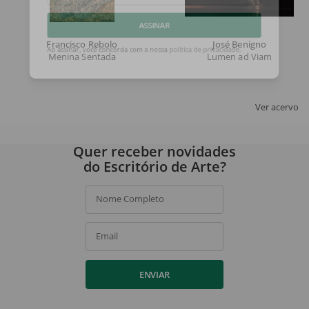
Email
ASSINAR
Francisco Rebolo
José Benigno
Menina Sentada
Lumen ad Viam
Ao assinar, você concorda com a nossa
política de privacidade
.
Ver acervo
Quer receber novidades
do Escritório de Arte?
Nome Completo
Email
ENVIAR