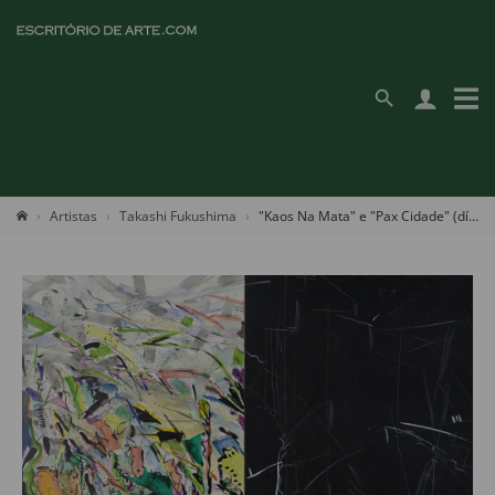
Artistas
Takashi Fukushima
"Kaos Na Mata" e "Pax Cidade" (díptico)