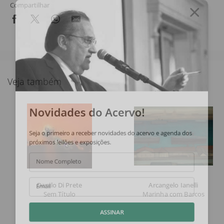
Compartilhar
Veja também
Novidades do Acervo!
Seja o primeiro a receber novidades do acervo e agenda dos
próximos leilões e exposições.
Nome Completo
Danilo Di Prete
Arcangelo Ianelli
Email
Sem Título
Marinha com Barcos
ASSINAR