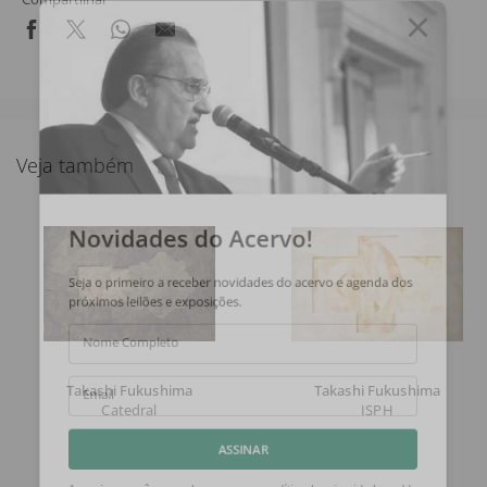
Veja também
Novidades do Acervo!
Seja o primeiro a receber novidades do acervo e agenda dos
próximos leilões e exposições.
Nome Completo
Takashi Fukushima
Takashi Fukushima
Email
Catedral
ISPH
ASSINAR