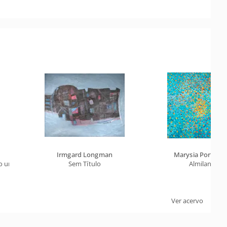
Irmgard Longman
Marysia Portinari
do universo absurdo
Sem Título
Almilan
Ver acervo