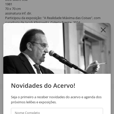
1981
70 x 70 cm
assinatura inf. dir.
Participou da exposição: "A Realidade Máxima das Coisas", com
curadoria de Jacob Klintowitz, Galeria Frente, 2024.
Solicite o orçamento da obra clicando no botão abaixo, após
confirmar o pedido de solicitação a resposta será enviada por email.
SOLICITAR ORÇAMENTO
SOLICITAR VIA WHATSAPP
Compartilhar
Novidades do Acervo!
Seja o primeiro a receber novidades do acervo e agenda dos
Veja também
próximos leilões e exposições.
Nome Completo