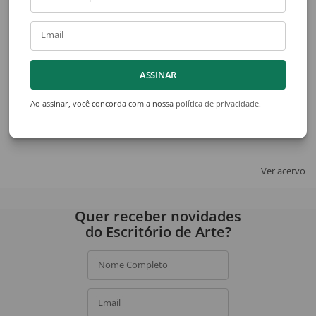
Email
ASSINAR
Ao assinar, você concorda com a nossa
política de privacidade
.
Arnaldo Ferrari
Kazuo Wakabayashi
Sem Título
Sem Título
Ver acervo
Quer receber novidades
do Escritório de Arte?
Nome Completo
Email