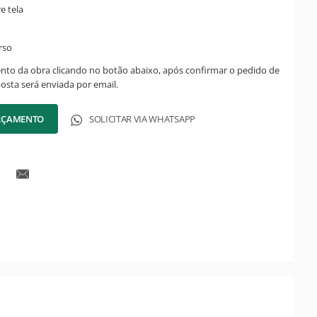
re tela
rso
ento da obra clicando no botão abaixo, após confirmar o pedido de
posta será enviada por email.
ORÇAMENTO
SOLICITAR VIA WHATSAPP