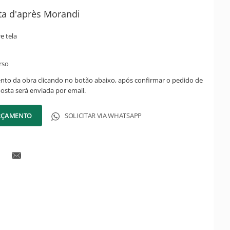
ta d'après Morandi
re tela
rso
ento da obra clicando no botão abaixo, após confirmar o pedido de
posta será enviada por email.
ORÇAMENTO
SOLICITAR VIA WHATSAPP