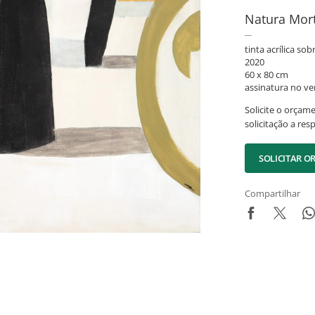
Natura Mor
tinta acrílica sob
2020
60 x 80 cm
assinatura no ve
Solicite o orçam
solicitação a res
SOLICITAR 
Compartilhar