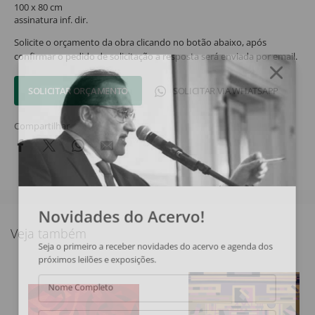
100 x 80 cm
assinatura inf. dir.
Solicite o orçamento da obra clicando no botão abaixo, após
confirmar o pedido de solicitação a resposta será enviada por email.
SOLICITAR ORÇAMENTO
SOLICITAR VIA WHATSAPP
Compartilhar
Novidades do Acervo!
Veja também
Seja o primeiro a receber novidades do acervo e agenda dos
próximos leilões e exposições.
Nome Completo