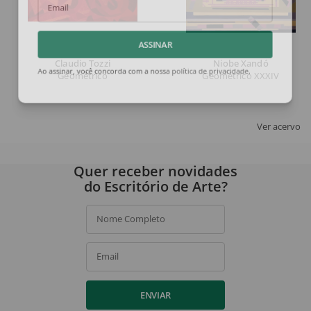
Email
ASSINAR
Claudio Tozzi
Niobe Xandó
Geométrico
Geométrico XXXIV
Ao assinar, você concorda com a nossa
política de privacidade
.
Ver acervo
Quer receber novidades
do Escritório de Arte?
Nome Completo
Email
ENVIAR