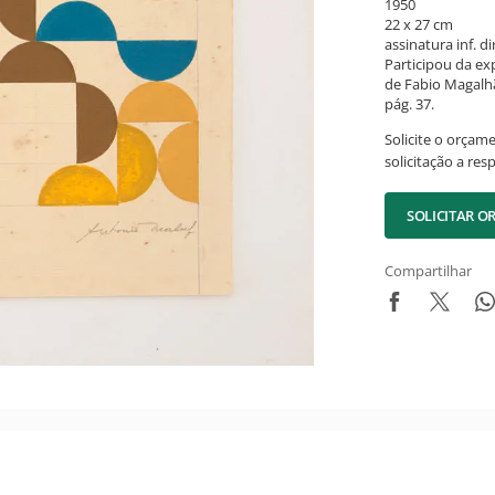
1950
22 x 27 cm
assinatura inf. dir
Participou da ex
de Fabio Magalhã
pág. 37.
Solicite o orçam
solicitação a res
SOLICITAR 
Compartilhar