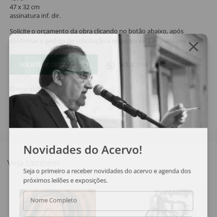
47 x 32 cm
assinatura inf. dir.
Solicite o orçamento da obra clicando no botão abaixo, após
confirmar o pedido de solicitação a resposta será enviada por email.
SOLICITAR ORÇAMENTO
SOLICITAR VIA WHATSAPP
Compartilhar
Novidades do Acervo!
Veja também
Seja o primeiro a receber novidades do acervo e agenda dos
próximos leilões e exposições.
Nome Completo