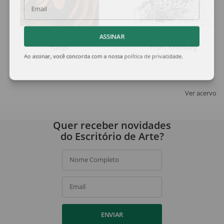
Email
ASSINAR
Tunga
Frans Krajcberg
Sem Título
Raízes
Ao assinar, você concorda com a nossa
política de privacidade
.
Ver acervo
Quer receber novidades
do Escritório de Arte?
Nome Completo
Email
ENVIAR