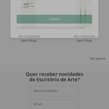
Email
ASSINAR
Ao assinar, você concorda com a nossa
política de privacidade
.
Mira Schendel
Mira Schendel
Sem Título
Sem Título
Ver acervo
Quer receber novidades
do Escritório de Arte?
Nome Completo
Email