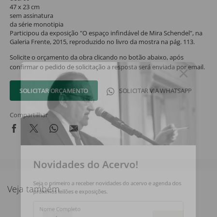
47 x 23 cm
sem assinatura
da série monotipia
Participou da exposição "O espaço infindável de Mira Schendel", na
Galeria Frente, 2015, reproduzido no livro da mostra na pág. 113.
Solicite o orçamento da obra clicando no botão abaixo, após
confirmar o pedido de solicitação a resposta será enviada por email.
SOLICITAR ORÇAMENTO
SOLICITAR VIA WHATSAPP
Compartilhar
Novidades do Acervo!
Seja o primeiro a receber novidades do acervo e agenda dos
Veja também
próximos leilões e exposições.
Nome Completo