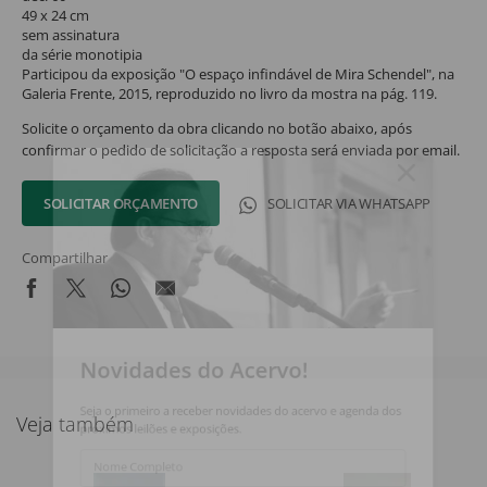
49 x 24 cm
sem assinatura
da série monotipia
Participou da exposição "O espaço infindável de Mira Schendel", na
Galeria Frente, 2015, reproduzido no livro da mostra na pág. 119.
Solicite o orçamento da obra clicando no botão abaixo, após
confirmar o pedido de solicitação a resposta será enviada por email.
SOLICITAR ORÇAMENTO
SOLICITAR VIA WHATSAPP
Compartilhar
Novidades do Acervo!
Seja o primeiro a receber novidades do acervo e agenda dos
Veja também
próximos leilões e exposições.
Nome Completo