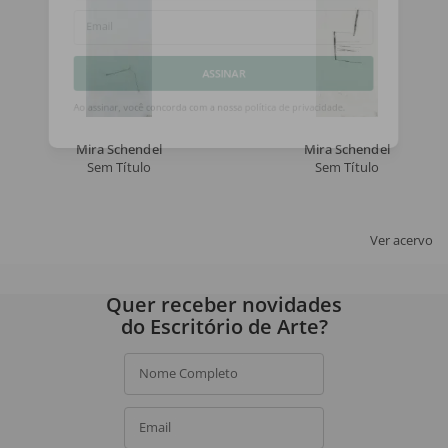
Email
ASSINAR
Ao assinar, você concorda com a nossa
política de privacidade
.
Mira Schendel
Mira Schendel
Sem Título
Sem Título
Ver acervo
Quer receber novidades
do Escritório de Arte?
Nome Completo
Email