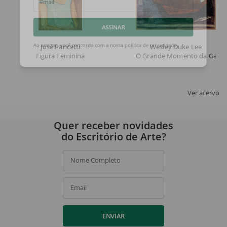
Email
ASSINAR
José Pancetti
Wesley Duke Lee
Figura Feminina
O Grande Momento da Galin
Ao assinar, você concorda com a nossa
política de privacidade
.
Ver acervo
Quer receber novidades
do Escritório de Arte?
Nome Completo
Email
ENVIAR