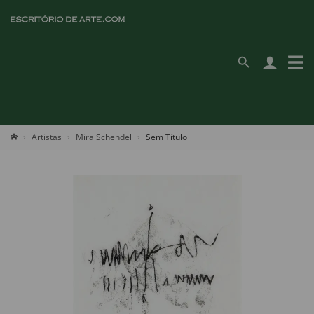
Artistas
Mira Schendel
Sem Título