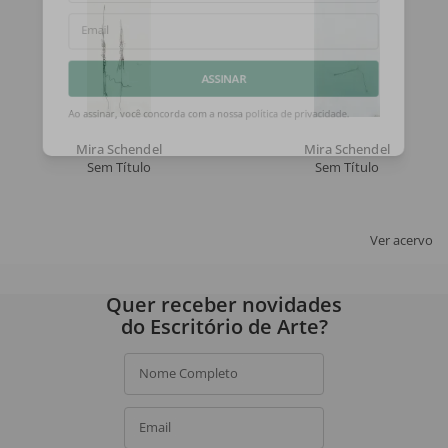
Email
ASSINAR
Ao assinar, você concorda com a nossa
política de privacidade
.
Mira Schendel
Mira Schendel
Sem Título
Sem Título
Ver acervo
Quer receber novidades
do Escritório de Arte?
Nome Completo
Email