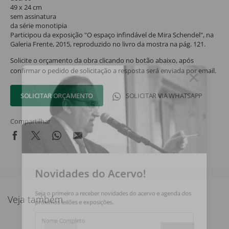
49 x 24 cm
sem assinatura
da série monotipia
Participou da exposição "O espaço infindável de Mira Schendel", na
Galeria Frente, 2015, reproduzido no livro da mostra na pág. 121.
Solicite o orçamento da obra clicando no botão abaixo, após
confirmar o pedido de solicitação a resposta será enviada por email.
SOLICITAR ORÇAMENTO
SOLICITAR VIA WHATSAPP
Compartilhar
Novidades do Acervo!
Seja o primeiro a receber novidades do acervo e agenda dos
Veja também
próximos leilões e exposições.
Nome Completo