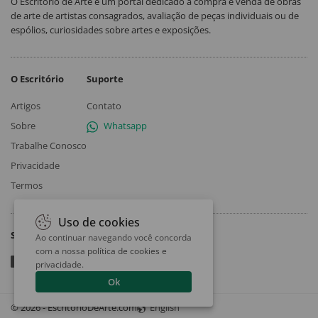
O Escritório de Arte é um portal dedicado à compra e venda de obras
de arte de artistas consagrados, avaliação de peças individuais ou de
espólios, curiosidades sobre artes e exposições.
O Escritório
Suporte
Artigos
Contato
Sobre
Whatsapp
Trabalhe Conosco
Privacidade
Termos
Uso de cookies
Siga
Ao continuar navegando você concorda
com a nossa
política de cookies e
privacidade
.
Ok
© 2026 - EscritorioDeArte.com
English