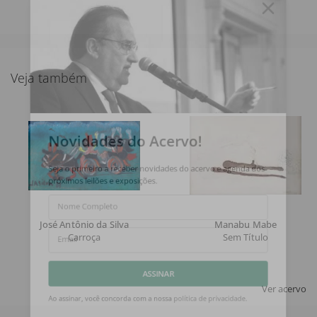
Veja também
Novidades do Acervo!
Seja o primeiro a receber novidades do acervo e agenda dos
próximos leilões e exposições.
Nome Completo
José Antônio da Silva
Manabu Mabe
Carroça
Sem Título
Email
Ver acervo
ASSINAR