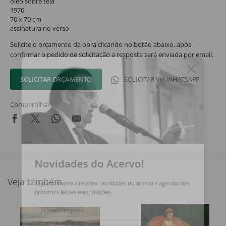
óleo sobre tela
1976
70 x 70 cm
assinatura no verso
Solicite o orçamento da obra clicando no botão abaixo, após
confirmar o pedido de solicitação a resposta será enviada por email.
SOLICITAR ORÇAMENTO
SOLICITAR VIA WHATSAPP
Compartilhar
Novidades do Acervo!
Veja também
Seja o primeiro a receber novidades do acervo e agenda dos
próximos leilões e exposições.
Nome Completo