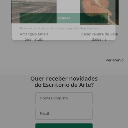
Email
ASSINAR
Arcangelo Ianelli
Oscar Pereira da Silva
Ao assinar, você concorda com a nossa
política de privacidade
.
Sem Título
Bailarina
Ver acervo
Quer receber novidades
do Escritório de Arte?
Nome Completo
Email