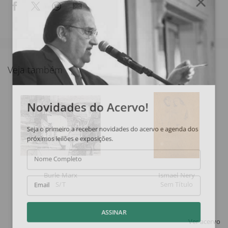
Veja também
Novidades do Acervo!
Seja o primeiro a receber novidades do acervo e agenda dos
próximos leilões e exposições.
Nome Completo
Burle Marx
Ismael Nery
S/T
Sem Título
Email
ASSINAR
Ver acervo