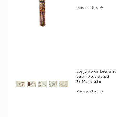
Mais detalhes
Conjunto de Letrismo
(Barbara, Cleube)
desenho sobre papel
7 x 10 cm (cada)
Mais detalhes