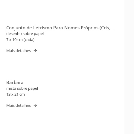
Conjunto de Letrismo Para Nomes Próprios (Cris,
Edgar)
desenho sobre papel
7 x 10 cm (cada)
Mais detalhes
Bárbara
mista sobre papel
13 x 21 cm
Mais detalhes