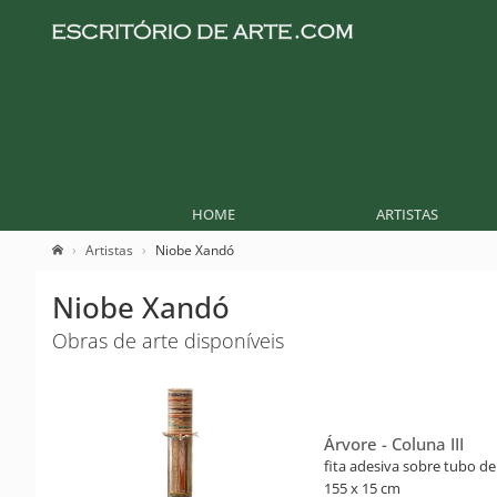
HOME
ARTISTAS
Artistas
Niobe Xandó
Niobe Xandó
Obras de arte disponíveis
Árvore - Coluna III
fita adesiva sobre tubo d
155 x 15 cm