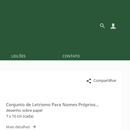
LEILÕES
CONTATO
Compartilhar
Conjunto de Letrismo Para Nomes Próprios
(Flusser)
desenho sobre papel
7 x 10 cm (cada)
Mais detalhes