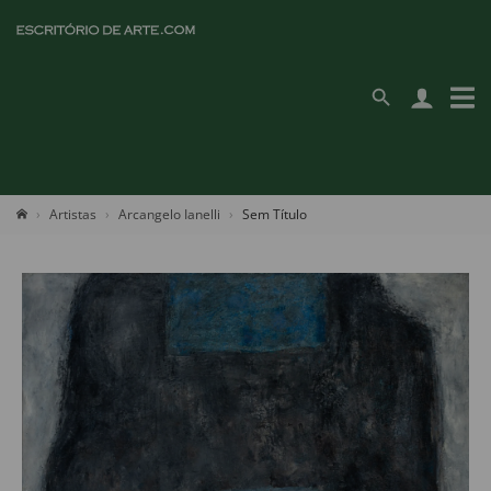
Artistas
Arcangelo Ianelli
Sem Título