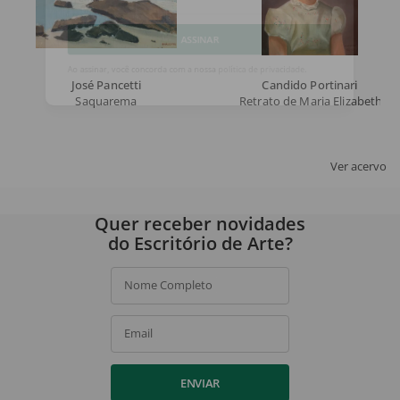
Email
ASSINAR
José Pancetti
Candido Portinari
Saquarema
Retrato de Maria Elizabeth
Ao assinar, você concorda com a nossa
política de privacidade
.
Ver acervo
Quer receber novidades
do Escritório de Arte?
Nome Completo
Email
ENVIAR