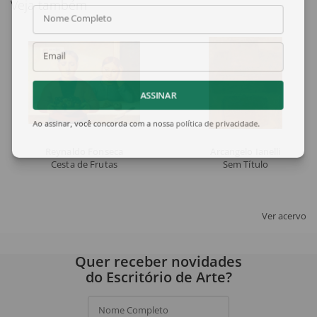
Veja também
Nome Completo
Email
ASSINAR
Ao assinar, você concorda com a nossa
política de privacidade
.
Reynaldo Fonseca
Arcangelo Ianelli
Cesta de Frutas
Sem Título
Ver acervo
Quer receber novidades
do Escritório de Arte?
Nome Completo