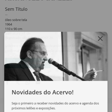
Sem Título
óleo sobre tela
1964
110 x 90 cm
assinatura inf. dir.
Registrado sob Tombo MOST 29.
Solicite o orçamento da obra clicando no botão abaixo, após
confirmar o pedido de solicitação a resposta será enviada por email.
SOLICITAR ORÇAMENTO
SOLICITAR VIA WHATSAPP
Compartilhar
Novidades do Acervo!
Seja o primeiro a receber novidades do acervo e agenda dos
próximos leilões e exposições.