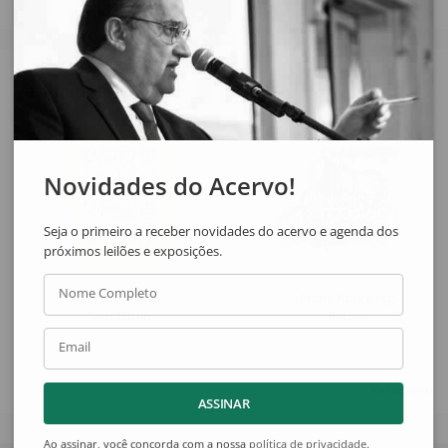
Veja também
Novidades do Acervo!
Seja o primeiro a receber novidades do acervo e agenda dos
próximos leilões e exposições.
Nome Completo
León Ferrari
Frans Krajcberg
Sem Título
Raízes
Email
Ver acervo
ASSINAR
Ao assinar, você concorda com a nossa
política de privacidade
.