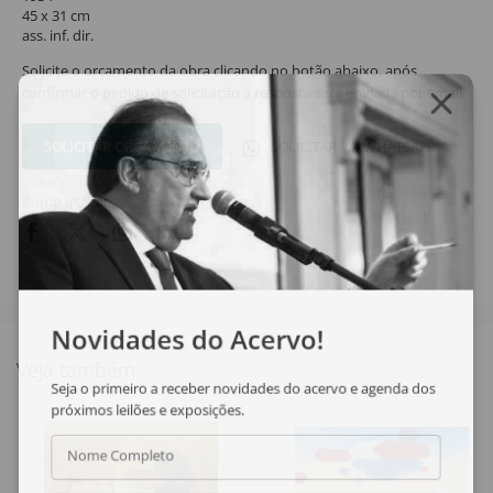
45 x 31 cm
ass. inf. dir.
Solicite o orçamento da obra clicando no botão abaixo, após
confirmar o pedido de solicitação a resposta será enviada por email.
SOLICITAR ORÇAMENTO
SOLICITAR VIA WHATSAPP
Compartilhar
Novidades do Acervo!
Veja também
Seja o primeiro a receber novidades do acervo e agenda dos
próximos leilões e exposições.
Nome Completo