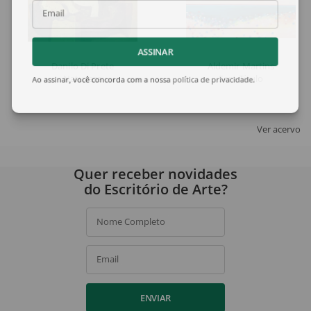
Email
ASSINAR
Danilo Di Prete
Aldemir Martins
Natureza
Sem Título
Ao assinar, você concorda com a nossa
política de privacidade
.
Ver acervo
Quer receber novidades
do Escritório de Arte?
Nome Completo
Email
ENVIAR