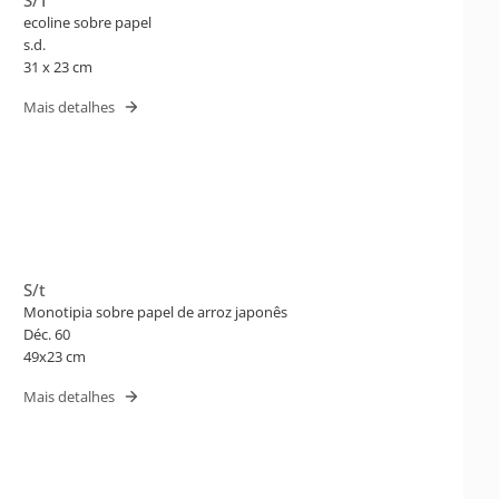
ecoline sobre papel
s.d.
31 x 23 cm
Mais detalhes
S/t
Monotipia sobre papel de arroz japonês
Déc. 60
49x23 cm
Mais detalhes