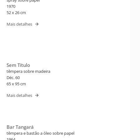
spray sobre papel
1970
52 x 26 cm
Mais detalhes
Sem Título
têmpera sobre madeira
Déc. 60
65 x 95 cm
Mais detalhes
Bar Tangará
têmpera e bastão a óleo sobre papel
1964