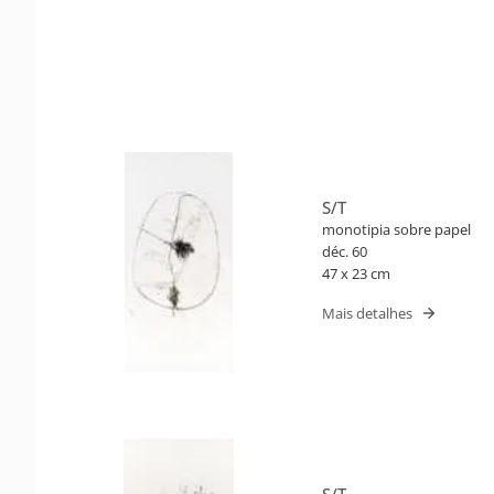
S/T
monotipia sobre papel
déc. 60
47 x 23 cm
Mais detalhes
S/T