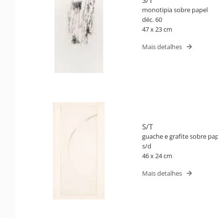
monotipia sobre papel
déc. 60
47 x 23 cm
Mais detalhes
S/T
guache e grafite sobre pap
s/d
46 x 24 cm
Mais detalhes