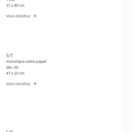
31 x 45 cm
Mais detalhes
S/T
monotipia sobre papel
déc. 60
47 x 23 cm
Mais detalhes
S/T