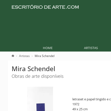
HOME
ARTISTAS
Artistas
Mira Schendel
Mira Schendel
Obras de arte disponíveis
letraset e papel tingido e
1972
49 x 25 cm