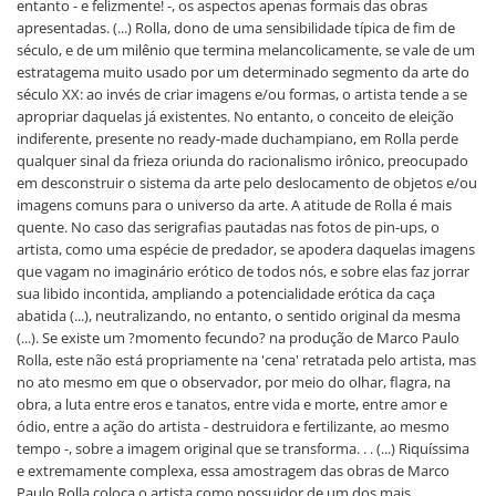
entanto - e felizmente! -, os aspectos apenas formais das obras
apresentadas. (...) Rolla, dono de uma sensibilidade típica de fim de
século, e de um milênio que termina melancolicamente, se vale de um
estratagema muito usado por um determinado segmento da arte do
século XX: ao invés de criar imagens e/ou formas, o artista tende a se
apropriar daquelas já existentes. No entanto, o conceito de eleição
indiferente, presente no ready-made duchampiano, em Rolla perde
qualquer sinal da frieza oriunda do racionalismo irônico, preocupado
em desconstruir o sistema da arte pelo deslocamento de objetos e/ou
imagens comuns para o universo da arte. A atitude de Rolla é mais
quente. No caso das serigrafias pautadas nas fotos de pin-ups, o
artista, como uma espécie de predador, se apodera daquelas imagens
que vagam no imaginário erótico de todos nós, e sobre elas faz jorrar
sua libido incontida, ampliando a potencialidade erótica da caça
abatida (...), neutralizando, no entanto, o sentido original da mesma
(...). Se existe um ?momento fecundo? na produção de Marco Paulo
Rolla, este não está propriamente na 'cena' retratada pelo artista, mas
no ato mesmo em que o observador, por meio do olhar, flagra, na
obra, a luta entre eros e tanatos, entre vida e morte, entre amor e
ódio, entre a ação do artista - destruidora e fertilizante, ao mesmo
tempo -, sobre a imagem original que se transforma. . . (...) Riquíssima
e extremamente complexa, essa amostragem das obras de Marco
Paulo Rolla coloca o artista como possuidor de um dos mais