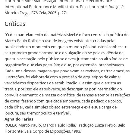
Horizonte. MIP: Manifestação Internacional de Performance -
International Performance Manifestation. Belo Horizonte: Rua José
Moreira Fraga, 376 Ceia, 2005. p.27.
Críticas
"O desmantelamento da matéria visível é o foco central da poética de
Marco Paulo Rolla, e o uso de imagens existentes criadas pela
publicidade no momento em que o mundo pós-industrial conheceu
seu primeiro grande arranque e divulgação dá-se pela evidência de
que sua aceitação pelo público se deveu justamente ao alto índice de
organização que elas possuíam e que, por extensão, preconizavam.
Cada uma dessas imagens que povoavam as revistas, os 'reclames', as
ilustrações, foi elaborada com a precisão de arquétipos da calma;
verdadeiros dispositivos de estabilização. É assim que o artista as
trata. E por isso ele as subverte, as desorganiza por intermédio do
convulsionamento da massa cromática, de tensas e sombrias relações
de cores, fazendo com que cada ambiente, cada pedaço de corpo,
cada olhar, cada simples objeto estremeça e exale sua carga de
loucura, seu tremor oculto e terrível".
Agnaldo Farias
ROLLA, Marco Paulo. Marco Paulo Rolla. Tradução Luíza Pietro. Belo
Horizonte: Sala Corpo de Exposições, 1993.