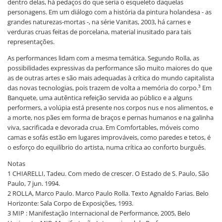
dentro delas, há pedaços do que seria o esqueleto daquelas
personagens. Em um diálogo com a história da pintura holandesa - as
grandes naturezas-mortas -, na série Vanitas, 2003, há carnes e
verduras cruas feitas de porcelana, material inusitado para tais
representações.
As performances lidam com a mesma temática. Segundo Rolla, as
possibilidades expressivas da performance são muito maiores do que
as de outras artes e são mais adequadas à crítica do mundo capitalista
das novas tecnologias, pois trazem de volta a memória do corpo.³ Em
Banquete, uma autêntica refeição servida ao público e a alguns
performers, a volúpia está presente nos corpos nus e nos alimentos, e
a morte, nos pães em forma de braços e pernas humanos e na galinha
viva, sacrificada e devorada crua. Em Comfortables, móveis como
camas e sofás estão em lugares improváveis, como paredes e tetos, é
o esforço do equilíbrio do artista, numa crítica ao conforto burguês.
Notas
1 CHIARELLI, Tadeu. Com medo de crescer. O Estado de S. Paulo, São
Paulo, 7 jun. 1994.
2 ROLLA, Marco Paulo. Marco Paulo Rolla. Texto Agnaldo Farias. Belo
Horizonte: Sala Corpo de Exposições, 1993.
3 MIP : Manifestação Internacional de Performance, 2005, Belo