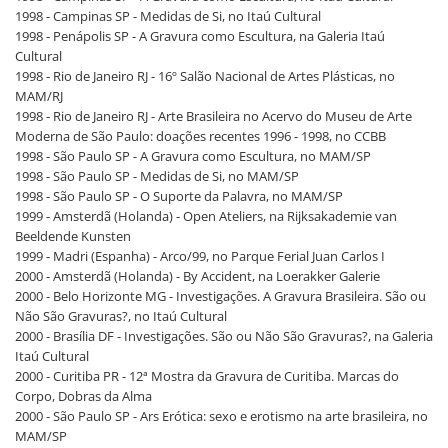
1998 - Campinas SP - Medidas de Si, no Itaú Cultural
1998 - Penápolis SP - A Gravura como Escultura, na Galeria Itaú
Cultural
1998 - Rio de Janeiro RJ - 16º Salão Nacional de Artes Plásticas, no
MAM/RJ
1998 - Rio de Janeiro RJ - Arte Brasileira no Acervo do Museu de Arte
Moderna de São Paulo: doações recentes 1996 - 1998, no CCBB
1998 - São Paulo SP - A Gravura como Escultura, no MAM/SP
1998 - São Paulo SP - Medidas de Si, no MAM/SP
1998 - São Paulo SP - O Suporte da Palavra, no MAM/SP
1999 - Amsterdã (Holanda) - Open Ateliers, na Rijksakademie van
Beeldende Kunsten
1999 - Madri (Espanha) - Arco/99, no Parque Ferial Juan Carlos I
2000 - Amsterdã (Holanda) - By Accident, na Loerakker Galerie
2000 - Belo Horizonte MG - Investigações. A Gravura Brasileira. São ou
Não São Gravuras?, no Itaú Cultural
2000 - Brasília DF - Investigações. São ou Não São Gravuras?, na Galeria
Itaú Cultural
2000 - Curitiba PR - 12ª Mostra da Gravura de Curitiba. Marcas do
Corpo, Dobras da Alma
2000 - São Paulo SP - Ars Erótica: sexo e erotismo na arte brasileira, no
MAM/SP