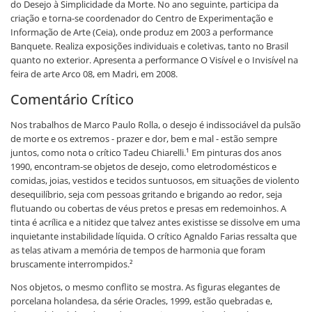
do Desejo à Simplicidade da Morte. No ano seguinte, participa da
criação e torna-se coordenador do Centro de Experimentação e
Informação de Arte (Ceia), onde produz em 2003 a performance
Banquete. Realiza exposições individuais e coletivas, tanto no Brasil
quanto no exterior. Apresenta a performance O Visível e o Invisível na
feira de arte Arco 08, em Madri, em 2008.
Comentário Crítico
Nos trabalhos de Marco Paulo Rolla, o desejo é indissociável da pulsão
de morte e os extremos - prazer e dor, bem e mal - estão sempre
juntos, como nota o crítico Tadeu Chiarelli.¹ Em pinturas dos anos
1990, encontram-se objetos de desejo, como eletrodomésticos e
comidas, joias, vestidos e tecidos suntuosos, em situações de violento
desequilíbrio, seja com pessoas gritando e brigando ao redor, seja
flutuando ou cobertas de véus pretos e presas em redemoinhos. A
tinta é acrílica e a nitidez que talvez antes existisse se dissolve em uma
inquietante instabilidade líquida. O crítico Agnaldo Farias ressalta que
as telas ativam a memória de tempos de harmonia que foram
bruscamente interrompidos.²
Nos objetos, o mesmo conflito se mostra. As figuras elegantes de
porcelana holandesa, da série Oracles, 1999, estão quebradas e,