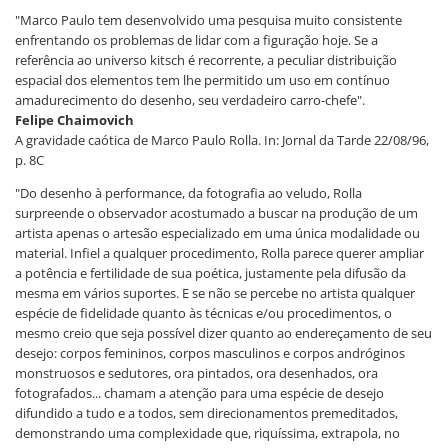
"Marco Paulo tem desenvolvido uma pesquisa muito consistente
enfrentando os problemas de lidar com a figuração hoje. Se a
referência ao universo kitsch é recorrente, a peculiar distribuição
espacial dos elementos tem lhe permitido um uso em contínuo
amadurecimento do desenho, seu verdadeiro carro-chefe".
Felipe Chaimovich
A gravidade caótica de Marco Paulo Rolla. In: Jornal da Tarde 22/08/96,
p. 8C
"Do desenho à performance, da fotografia ao veludo, Rolla
surpreende o observador acostumado a buscar na produção de um
artista apenas o artesão especializado em uma única modalidade ou
material. Infiel a qualquer procedimento, Rolla parece querer ampliar
a potência e fertilidade de sua poética, justamente pela difusão da
mesma em vários suportes. E se não se percebe no artista qualquer
espécie de fidelidade quanto às técnicas e/ou procedimentos, o
mesmo creio que seja possível dizer quanto ao endereçamento de seu
desejo: corpos femininos, corpos masculinos e corpos andróginos
monstruosos e sedutores, ora pintados, ora desenhados, ora
fotografados... chamam a atenção para uma espécie de desejo
difundido a tudo e a todos, sem direcionamentos premeditados,
demonstrando uma complexidade que, riquíssima, extrapola, no