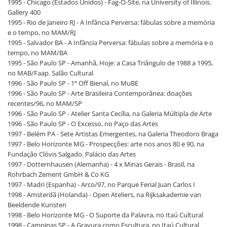
1995 - Chicago (Estados Unidos) - Fag-O-Site, na University of Illinois.
Gallery 400
1995 - Rio de Janeiro RJ - A Infância Perversa: fábulas sobre a memória
e o tempo, no MAM/RJ
1995 - Salvador BA - A Infância Perversa: fábulas sobre a memória e o
tempo, no MAM/BA
1995 - São Paulo SP - Amanhã, Hoje: a Casa Triângulo de 1988 a 1995,
no MAB/Faap. Salão Cultural
1996 - São Paulo SP - 1ª Off Bienal, no MuBE
1996 - São Paulo SP - Arte Brasileira Contemporânea: doações
recentes/96, no MAM/SP
1996 - São Paulo SP - Atelier Santa Cecília, na Galeria Múltipla de Arte
1996 - São Paulo SP - O Excesso, no Paço das Artes
1997 - Belém PA - Sete Artistas Emergentes, na Galeria Theodoro Braga
1997 - Belo Horizonte MG - Prospecções: arte nos anos 80 e 90, na
Fundação Clóvis Salgado. Palácio das Artes
1997 - Dotternhausen (Alemanha) - 4 x Minas Gerais - Brasil, na
Rohrbach Zement GmbH & Co KG
1997 - Madri (Espanha) - Arco/97, no Parque Ferial Juan Carlos I
1998 - Amsterdã (Holanda) - Open Ateliers, na Rijksakademie van
Beeldende Kunsten
1998 - Belo Horizonte MG - O Suporte da Palavra, no Itaú Cultural
1998 - Campinas SP - A Gravura como Escultura, no Itaú Cultural