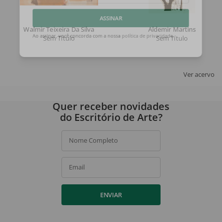
Email
Walmir Teixeira Da Silva
Aldemir Martins
ASSINAR
Sem Título
Sem Título
Ao assinar, você concorda com a nossa
política de privacidade
.
Ver acervo
Quer receber novidades
do Escritório de Arte?
Nome Completo
Email
ENVIAR