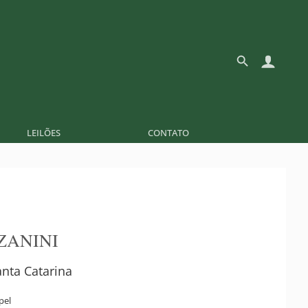
LEILÕES
CONTATO
ZANINI
nta Catarina
pel