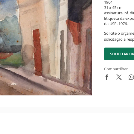
1964
31 x 45 cm
assinatura inf. dir
Etiqueta da exp
da USP, 1976.
Solicite o orçam
solicitação a res
SOLICITAR 
Compartilhar