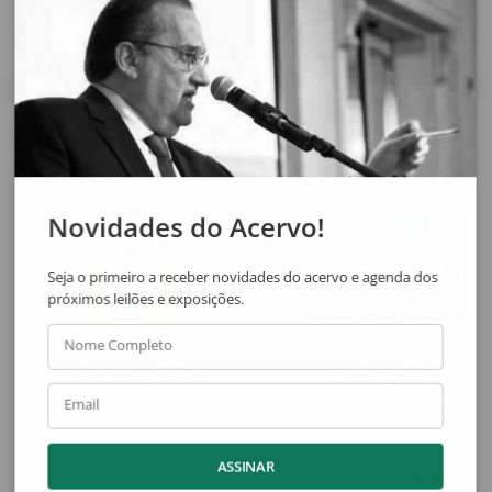
Veja também
Novidades do Acervo!
Seja o primeiro a receber novidades do acervo e agenda dos
próximos leilões e exposições.
Nome Completo
Roberto Magalhães
Mario Zanini
Sem Título
Porto em Santa Catarina
Email
ASSINAR
Ver acervo