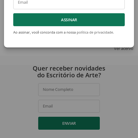
Email
ASSINAR
Celso Orsini
Manoel Martins
Sem Título
Alegoria de "Gabriela, Cravo e
Ao assinar, você concorda com a nossa
política de privacidade
.
Ver acervo
Quer receber novidades
do Escritório de Arte?
Nome Completo
Email
ENVIAR