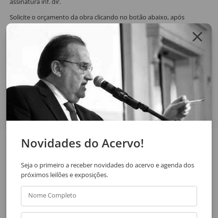
assinatura inf. dir.
Solicite o orçamento da obra clicando no botão abaixo, após
confirmar o pedido de solicitação a resposta será enviada por email.
SOLICITAR ORÇAMENTO
SOLICITAR VIA WHATSAPP
Compartilhar
Novidades do Acervo!
Veja também
Seja o primeiro a receber novidades do acervo e agenda dos
próximos leilões e exposições.
Nome Completo