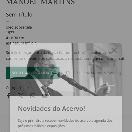
MANOEL MARTINS
Sem Título
óleo sobre tela
1977
41 x 30 cm
assinatura inf. dir.
Solicite o orçamento da obra clicando no botão abaixo, após
confirmar o pedido de solicitação a resposta será enviada por email.
SOLICITAR ORÇAMENTO
SOLICITAR VIA WHATSAPP
Compartilhar
Novidades do Acervo!
Seja o primeiro a receber novidades do acervo e agenda dos
próximos leilões e exposições.