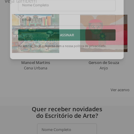
Veja também
Nome Completo
Email
ASSINAR
Ao assinar, você concorda com a nossa
política de privacidade
.
Manoel Martins
Gerson de Souza
Cena Urbana
Anjo
Ver acervo
Quer receber novidades
do Escritório de Arte?
Nome Completo