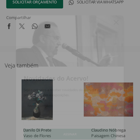
SOLICITAR ORÇAMENTO
SOLICITAR VIA WHATSAPP
Compartilhar
Veja também
Novidades do Acervo!
Seja o primeiro a receber novidades do acervo e agenda dos
próximos leilões e exposições.
Nome Completo
Email
Danilo Di Prete
Claudino Nóbrega
Vaso de Flores
Paisagem Chinesa