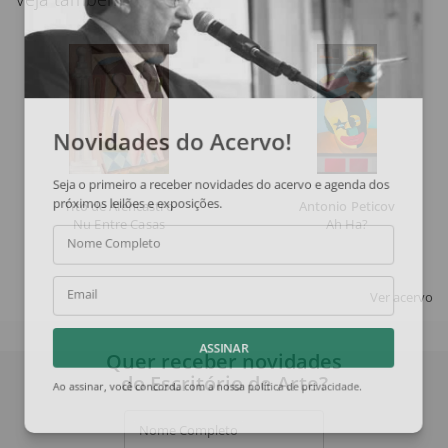
Novidades do Acervo!
Seja o primeiro a receber novidades do acervo e agenda dos
próximos leilões e exposições.
Tito de Alencastro
Antonio Peticov
Nu Entre Casas
Ah Ha?
Nome Completo
Ver acervo
Email
Quer receber novidades
ASSINAR
do Escritório de Arte?
Ao assinar, você concorda com a nossa
política de privacidade
.
Nome Completo