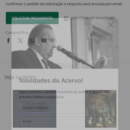
confirmar o pedido de solicitação a resposta será enviada por email.
SOLICITAR ORÇAMENTO
SOLICITAR VIA WHATSAPP
Compartilhar
Veja também
Novidades do Acervo!
Seja o primeiro a receber novidades do acervo e agenda dos
próximos leilões e exposições.
Nome Completo
Email