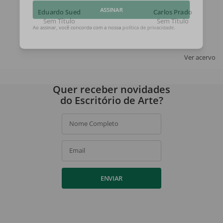
Eduardo Sued
Carlos Prado
ASSINAR
Sem Título
Sem Título
Ao assinar, você concorda com a nossa
política de privacidade
.
Ver acervo
Quer receber novidades
do Escritório de Arte?
Nome Completo
Email
ENVIAR